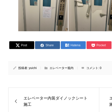
Post
Share
Hatena
Pocket
投稿者:
yuichi
エレベーター籠内
コメント:
0
エレベーター内装ダイノックシート
施工