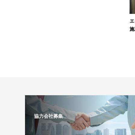
エ
施
協力会社募集