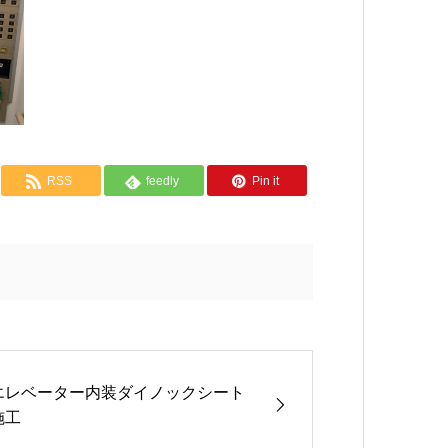
RSS
feedly
Pin it
エレベーター内装ダイノックシート
施工